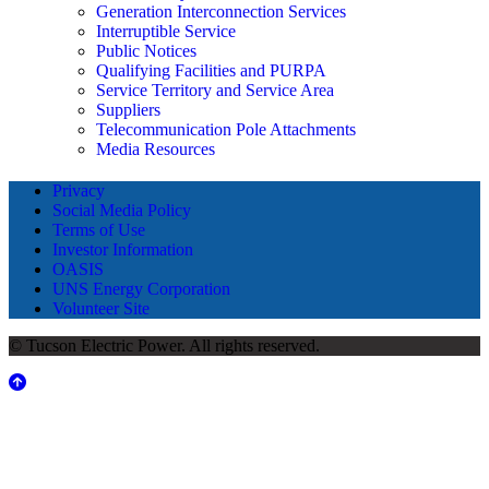
Generation Interconnection Services
Interruptible Service
Public Notices
Qualifying Facilities and PURPA
Service Territory and Service Area
Suppliers
Telecommunication Pole Attachments
Media Resources
Privacy
Social Media Policy
Terms of Use
Investor Information
OASIS
UNS Energy Corporation
Volunteer Site
© Tucson Electric Power. All rights reserved.