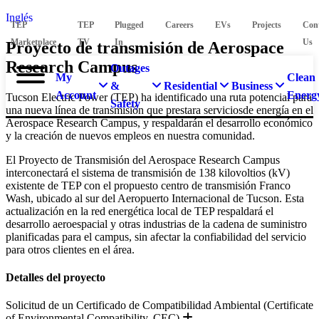
Inglés
TEP
TEP
Plugged
Careers
EVs
Projects
Con
Marketplace
TV
In
Us
Proyecto de transmisión de Aerospace
Research Campus
Outages
My
Clean
&
Residential
Business
Account
Energ
Tucson Electric Power (TEP) ha identificado una ruta potencial para
Safety
una nueva línea de transmisión que prestara serviciosde energía en el
Aerospace Research Campus, y respaldarán el desarrollo económico
y la creación de nuevos empleos en nuestra comunidad.
El Proyecto de Transmisión del Aerospace Research Campus
interconectará el sistema de transmisión de 138 kilovoltios (kV)
existente de TEP con el propuesto centro de transmisión Franco
Wash, ubicado al sur del Aeropuerto Internacional de Tucson. Esta
actualización en la red energética local de TEP respaldará el
desarrollo aeroespacial y otras industrias de la cadena de suministro
planificadas para el campus, sin afectar la confiabilidad del servicio
para otros clientes en el área.
Detalles del proyecto
Solicitud de un Certificado de Compatibilidad Ambiental (Certificate
Expand
of Environmental Compatibility, CEC)