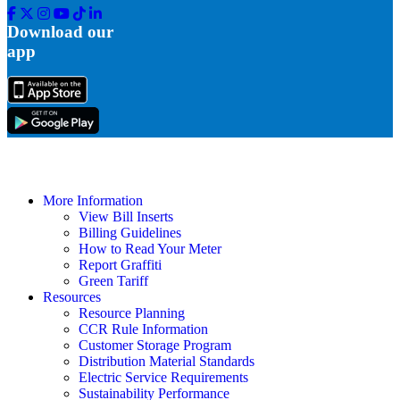
Facebook
Twitter
Instagram
Youtube
Tik
Linkedin
Tok
Download our
app
More Information
View Bill Inserts
Billing Guidelines
How to Read Your Meter
Report Graffiti
Green Tariff
Resources
Resource Planning
CCR Rule Information
Customer Storage Program
Distribution Material Standards
Electric Service Requirements
Sustainability Performance