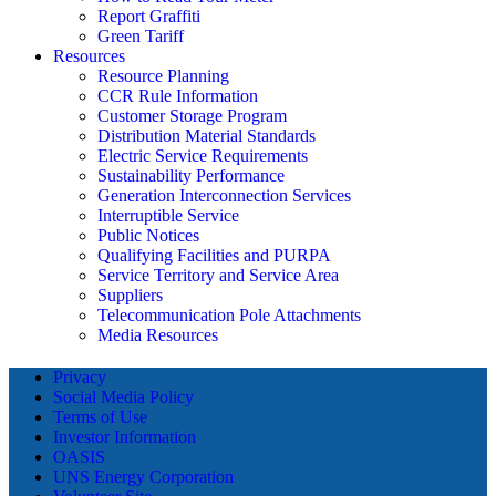
Report Graffiti
Green Tariff
Resources
Resource Planning
CCR Rule Information
Customer Storage Program
Distribution Material Standards
Electric Service Requirements
Sustainability Performance
Generation Interconnection Services
Interruptible Service
Public Notices
Qualifying Facilities and PURPA
Service Territory and Service Area
Suppliers
Telecommunication Pole Attachments
Media Resources
Privacy
Social Media Policy
Terms of Use
Investor Information
OASIS
UNS Energy Corporation