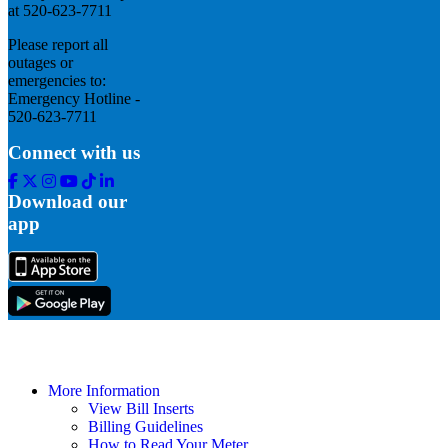
at 520-623-7711
Please report all
outages or
emergencies to:
Emergency Hotline -
520-623-7711
Connect with us
Facebook
Twitter
Instagram
Youtube
Tik
Linkedin
Tok
Download our
app
More Information
View Bill Inserts
Billing Guidelines
How to Read Your Meter