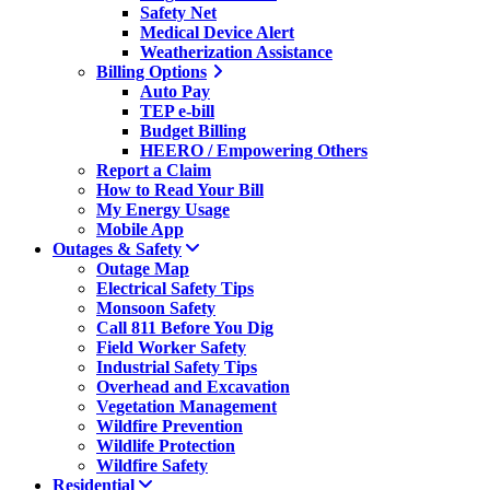
Safety Net
Medical Device Alert
Weatherization Assistance
Billing Options
Auto Pay
TEP e-bill
Budget Billing
HEERO / Empowering Others
Report a Claim
How to Read Your Bill
My Energy Usage
Mobile App
Outages & Safety
Outage Map
Electrical Safety Tips
Monsoon Safety
Call 811 Before You Dig
Field Worker Safety
Industrial Safety Tips
Overhead and Excavation
Vegetation Management
Wildfire Prevention
Wildlife Protection
Wildfire Safety
Residential