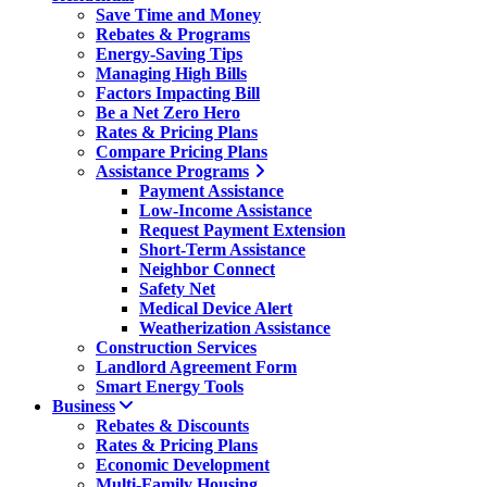
Save Time and Money
Rebates & Programs
Energy-Saving Tips
Managing High Bills
Factors Impacting Bill
Be a Net Zero Hero
Rates & Pricing Plans
Compare Pricing Plans
Assistance Programs
Payment Assistance
Low-Income Assistance
Request Payment Extension
Short-Term Assistance
Neighbor Connect
Safety Net
Medical Device Alert
Weatherization Assistance
Construction Services
Landlord Agreement Form
Smart Energy Tools
Business
Rebates & Discounts
Rates & Pricing Plans
Economic Development
Multi-Family Housing