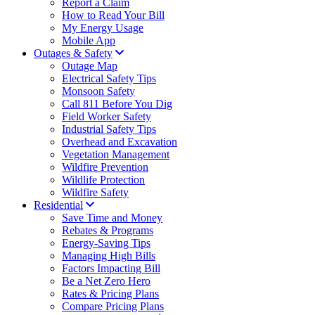
Report a Claim
How to Read Your Bill
My Energy Usage
Mobile App
Outages & Safety
Outage Map
Electrical Safety Tips
Monsoon Safety
Call 811 Before You Dig
Field Worker Safety
Industrial Safety Tips
Overhead and Excavation
Vegetation Management
Wildfire Prevention
Wildlife Protection
Wildfire Safety
Residential
Save Time and Money
Rebates & Programs
Energy-Saving Tips
Managing High Bills
Factors Impacting Bill
Be a Net Zero Hero
Rates & Pricing Plans
Compare Pricing Plans